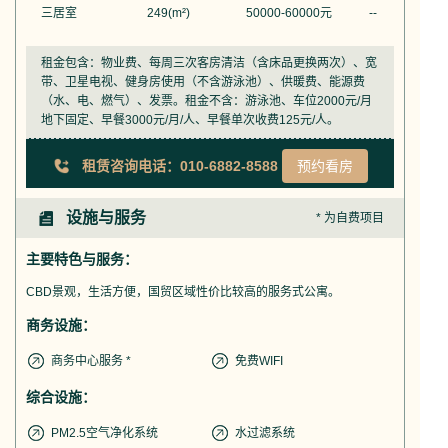
三居室
249
(m²)
50000-60000
元
--
租金包含：物业费、每周三次客房清洁（含床品更换两次）、宽
带、卫星电视、健身房使用（不含游泳池）、供暖费、能源费
（水、电、燃气）、发票。租金不含：游泳池、车位2000元/月
地下固定、早餐3000元/月/人、早餐单次收费125元/人。
租赁咨询电话：010-6882-8588
预约看房
设施与服务
* 为自费项目
主要特色与服务：
CBD景观，生活方便，国贸区域性价比较高的服务式公寓。
商务设施：
商务中心服务 *
免费WIFI
综合设施：
PM2.5空气净化系统
水过滤系统