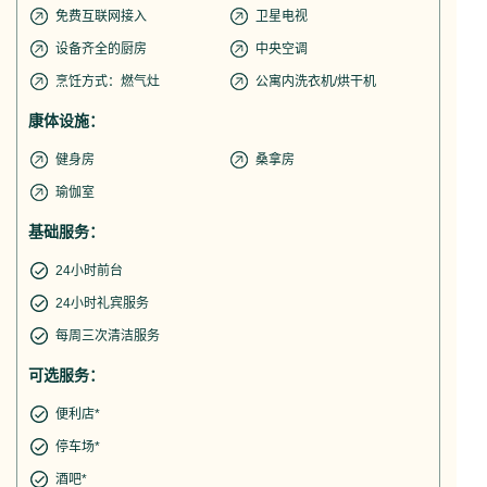
免费互联网接入
卫星电视
设备齐全的厨房
中央空调
烹饪方式：燃气灶
公寓内洗衣机/烘干机
康体设施：
健身房
桑拿房
瑜伽室
基础服务：
24小时前台
24小时礼宾服务
每周三次清洁服务
可选服务：
便利店*
停车场*
酒吧*