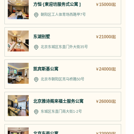
方恒·[東迎坊服务式公寓 ]
15000/
￥
起
朝阳区工人体育场西路甲7号
东湖别墅
21000/
￥
起
北京东城区东直门外大街35号
凯宾斯基公寓
24000/
￥
起
北京市朝阳区亮马桥路50号
北京雅诗阁来福士服务公寓
26000/
￥
起
东城区东直门南大街1-2号
北京东苑公寓
33000/