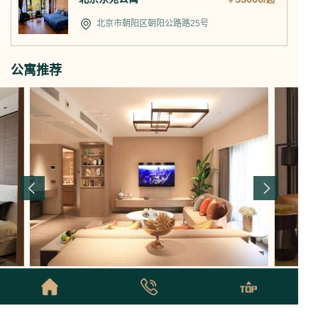
￥
起
北京市朝阳区朝阳公路路25号
公寓推荐
00/
北京国贸公寓
30000/
中国大饭
起
￥
起
开间-5
居室
42-455
m²
4.9
分
1-2