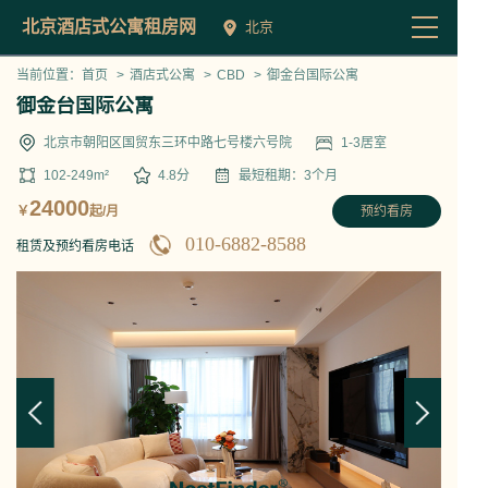
北京酒店式公寓租房网
北京
当前位置：
首页
>
酒店式公寓
>
CBD
>
御金台国际公寓
御金台国际公寓
北京市朝阳区国贸东三环中路七号楼六号院
1-3
居室
102-249
m²
4.8
分
最短租期：
3
个月
24000
￥
起/月
预约看房
010-6882-8588
租赁及预约看房电话