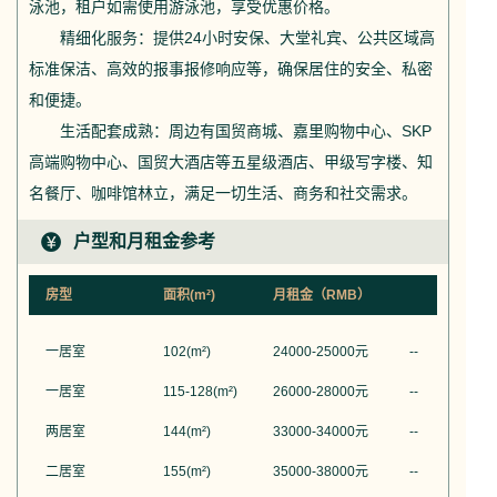
泳池，租户如需使用游泳池，享受优惠价格。
精细化服务：提供24小时安保、大堂礼宾、公共区域高
标准保洁、高效的报事报修响应等，确保居住的安全、私密
和便捷。
生活配套成熟：周边有国贸商城、嘉里购物中心、SKP
高端购物中心、国贸大酒店等五星级酒店、甲级写字楼、知
名餐厅、咖啡馆林立，满足一切生活、商务和社交需求。
户型和月租金参考
房型
面积(m²)
月租金（RMB）
一居室
102
(m²)
24000-25000
元
--
一居室
115-128
(m²)
26000-28000
元
--
两居室
144
(m²)
33000-34000
元
--
二居室
155
(m²)
35000-38000
元
--