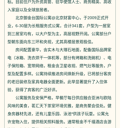
标。目前住户为外资高管、驻华使馆人士、商务精英、高收
入家庭以及全球旅居者。
北京御金台国际公寓@北京财富中心，于2009正式开
业，6-30层为长租服务式公寓，合计341套，户型为一居室
到三居室均有，以大户型为主，高层视野开阔。公寓部分户
型朝东面向东三环和央视，尤其高楼层景观极佳。
房间配置豪华，含实木与大理石地面，配备国际品牌家
电（冰箱、洗衣烘干一体机等，部分有烤箱和洗碗机）、电
子保险箱、宽带网络，租金含卫星收视、燃气灶等服务，户
型及配置多样。公寓持续推进房间焕新升级，已将部分客房
的老旧装修及家具电器全面更新。此举显著提升了入住体
验，获得了宾客的广泛好评。
公寓服务及安保严格，早餐厅每日供应融合亚洲与欧陆
风味的美食，茗汇天下茶室环境优雅，是商务聚会佳处。健
身房器材先进，还有儿童乐园、泳池*供孩子玩耍。公寓允
许宠物入住，提供相关照料服务。通常租金不千禧酒店含游