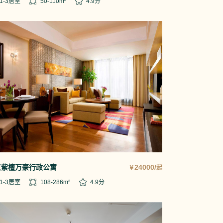
1-3
居室
50-110
m²
4.9
分
京紫檀万豪行政公寓
24000/
￥
起
1-3
居室
108-286
m²
4.9
分