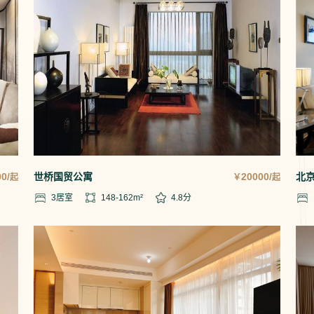
0/
世桥国贸公寓
20000/
北
起
￥
起
3
居室
148-162
m²
4.8
分