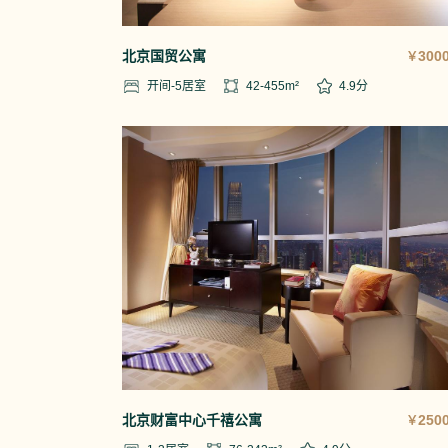
北京国贸公寓
3000
￥
开间-5
居室
42-455
m²
4.9
分
北京财富中心千禧公寓
2500
￥