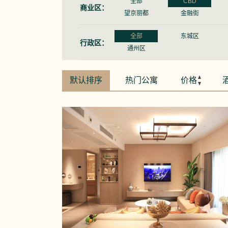
全部
CBD
商业区：
望京丽都
金融街
全部
东城区
行政区：
通州区
默认排序
热门公寓
价格