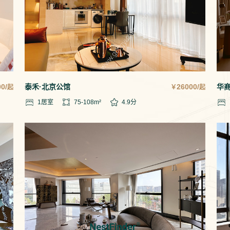
0/
泰禾·北京公馆
26000/
华
起
￥
起
1
居室
75-108
m²
4.9
分