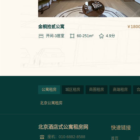
金桐拾贰公寓
1800
￥
开间-3
居室
60-251
m²
4.9
分
公寓租房
城区租房
商圈租房
高端租房
北京公寓租房
北京酒店式公寓租房网
快速链接
座机：010-6882-8588
首页