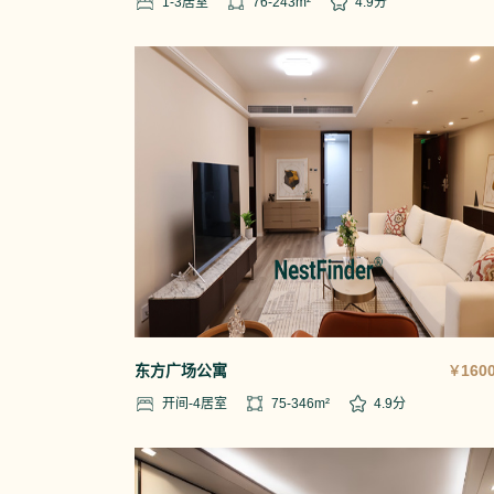
1-3
居室
76-243
m²
4.9
分
东方广场公寓
1600
￥
开间-4
居室
75-346
m²
4.9
分