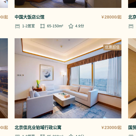
0/
中国大饭店公馆
28000/
北
起
￥
起
1-2
居室
65-150
m²
4.9
分
优惠超值
0/
北京佳兆业铂域行政公寓
23000/
国
起
￥
起