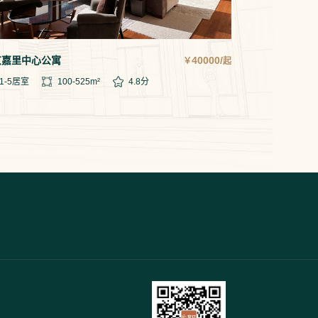
京嘉里中心公寓
40000/
￥
起
1-5
居室
100-525
m²
4.8
分