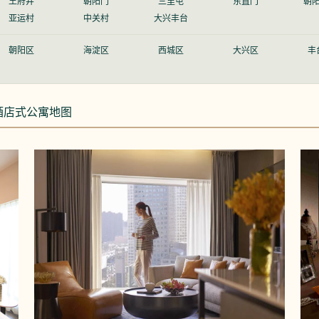
王府井
朝阳门
三里屯
东直门
朝
亚运村
中关村
大兴丰台
朝阳区
海淀区
西城区
大兴区
丰
酒店式公寓地图