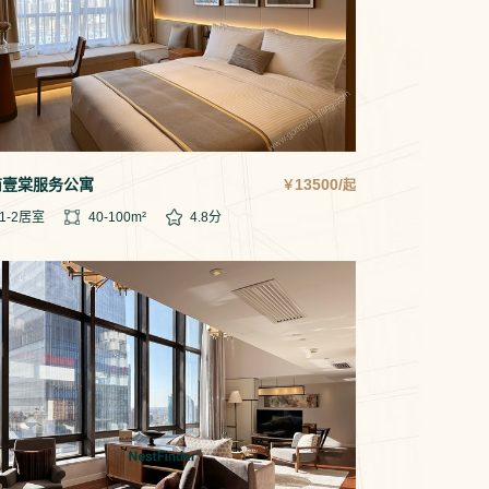
商壹棠服务公寓
13500/
￥
起
1-2
居室
40-100
m²
4.8
分