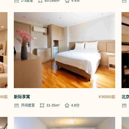
1-3
居室
85-268
m²
4.9
分
0/
新际享寓
9000/
北
起
￥
起
开间
居室
31-35
m²
4.8
分