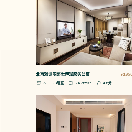
北京雅诗阁盛世博瑞服务公寓
1650
￥
Studio-3
居室
74-285
m²
4.8
分