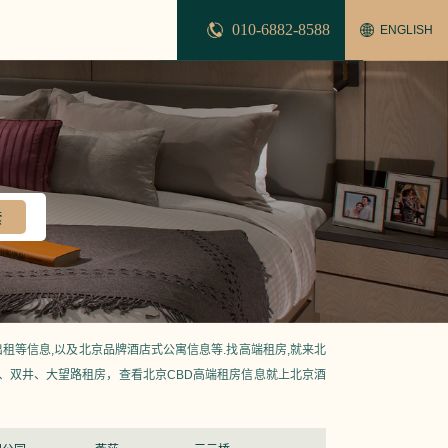
010-6882-8588
ENGLISH
租等信息,以及北京品牌酒店式公寓信息等.找高端租房,就来北
、双井、大望路租房，查看北京CBD高端租房信息就上北京酒