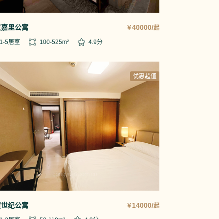
京嘉里公寓
40000/
￥
起
1-5
居室
100-525
m²
4.9
分
优惠超值
贸世纪公寓
14000/
￥
起