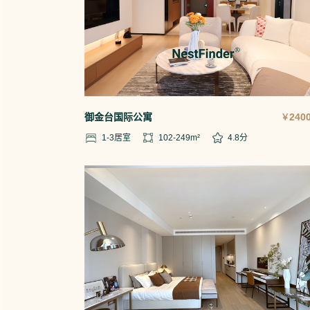
御金台国际公寓
2400
￥
1-3
居室
102-249
m²
4.8
分