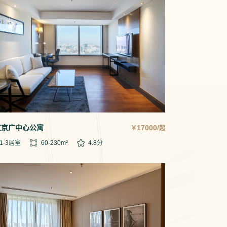
京京广中心公寓
17000/
￥
起
1-3
居室
60-230
m²
4.8
分