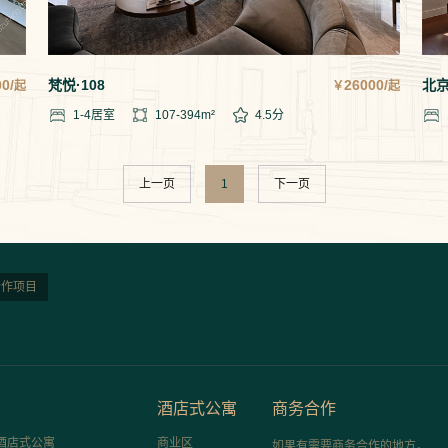
0/
梵悦·108
26000/
北
起
￥
起
1-4
居室
107-394
m²
4.5
分
上一页
1
下一页
合作项目
酒店式公寓
商务合作
酒店式公寓
商业区
如果有需要商务合作的地方，