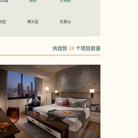
阳公园
燕莎
三元桥
台区
顺义区
石景山
共找到
18
个项目房源