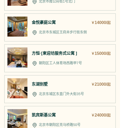
北京市霞公府街1号北门
金悦豪庭公寓
14000/
￥
起
北京市东城区王府井步行街东侧
方恒·[東迎坊服务式公寓 ]
15000/
￥
起
朝阳区工人体育场西路甲7号
东湖别墅
21000/
￥
起
北京东城区东直门外大街35号
凯宾斯基公寓
24000/
￥
起
北京市朝阳区亮马桥路50号