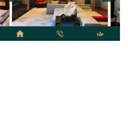
00/
方恒·[東迎坊服务式公寓 ]
15000/
亮马河公
起
￥
起
1-3
居室
55-185
m²
4.9
分
1-3
公寓租房
城区租房
商圈租房
高端租房
合作项目
北京公寓租房
© Copyright ©2020-2026北京酒店式公寓租房网 版权所有
京ICP备
2020043848号-5
隐私政策
网站地图
友情链接：
北京租房
北京公寓