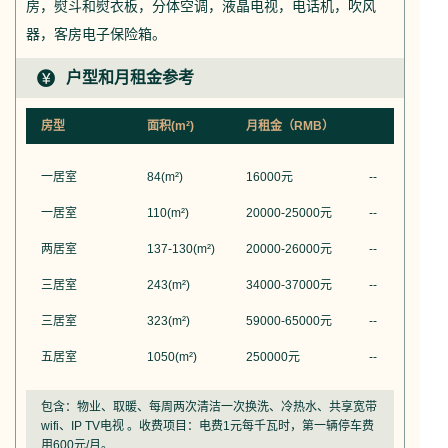
房，熨斗和熨衣板，分体空调，液晶电视，电话机，吹风
器，客房电子保险箱。
户型和月租金参考
房型
面积(m²)
月租金（RMB）
一居室
84
(m²)
16000
元
--
一居室
110
(m²)
20000-25000
元
--
两居室
137-130
(m²)
20000-26000
元
--
三居室
243
(m²)
34000-37000
元
--
三居室
323
(m²)
59000-65000
元
--
五居室
1050
(m²)
250000
元
--
包含：物业、取暖、每周两次清洁一次换洗、冷热水、共享宽带
wifi、IP TV电视 。收费项目：电费1元每千瓦时，第一辆停车费
用600元/月。