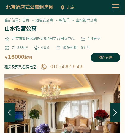
北京酒店式公寓租房网
北京
当前位置：
首页
>
酒店式公寓
>
朝阳门
>
山水铂宫公寓
山水铂宫公寓
北京市朝阳区朝外大街3号铂宫国际中心
1-4
居室
71-323
m²
4.8
分
最短租期：
6
个月
16000
￥
起/月
预约看房
010-6882-8588
租赁及预约看房电话