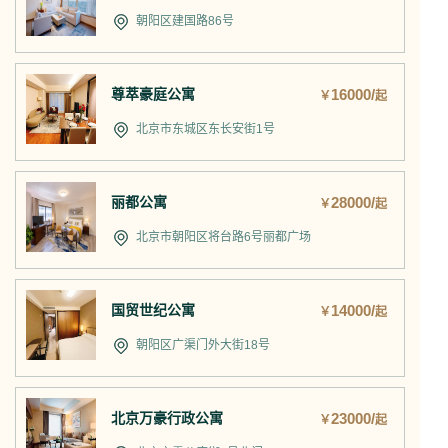
朝阳区建国路86号
尊萃豪庭公寓
16000/
￥
起
北京市东城区东长安街1号
丽都公寓
28000/
￥
起
北京市朝阳区将台路6号丽都广场
国贸世纪公寓
14000/
￥
起
朝阳区广渠门外大街18号
北京万豪行政公寓
23000/
￥
起