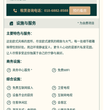
租赁咨询电话：010-6882-8588
预约看房
设施与服务
* 为自费项目
主要特色与服务：
这处欧式风格的居所，尽显欧式建筑的精致与大气，每一处细节都雕
琢得恰到好处。周边环境静谧宜人，更令人心动的是那片私家花园，
让人尽情享受这份独属于自己的宁静与美好。
商务设施：
商务中心服务 *
免费WIFI
综合设施：
免费互联网接入
卫星电视
设备齐全的厨房
互联网电视
住客休闲区
会客区