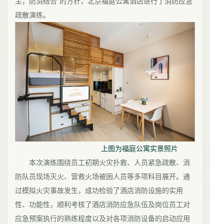
主，防消结合”的方针，北京福庭公寓酒店进行了消防应急
疏散演练。
上图为福庭公寓实景照片
本次演练围绕员工初期火灾扑救、人员紧急疏散、消
防队员现场灭火、营救火场被困人员等多项科目展开。通
过模拟火灾事故发生，成功检验了酒店消防设施的实用
性、功能性，顺利考核了酒店消防应急队伍及岗位员工对
应急预案执行的熟练程度以及对各项消防设备的启动应用