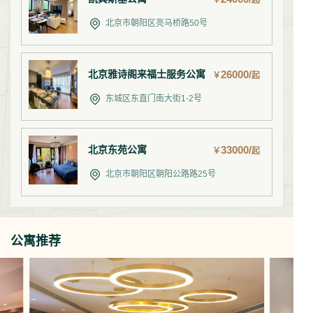
北京市朝阳区亮马桥路50号
北京雅诗阁来福士服务公寓
26000/
￥
起
东城区东直门南大街1-2号
北京东苑公寓
33000/
￥
起
北京市朝阳区朝阳公路路25号
公寓推荐