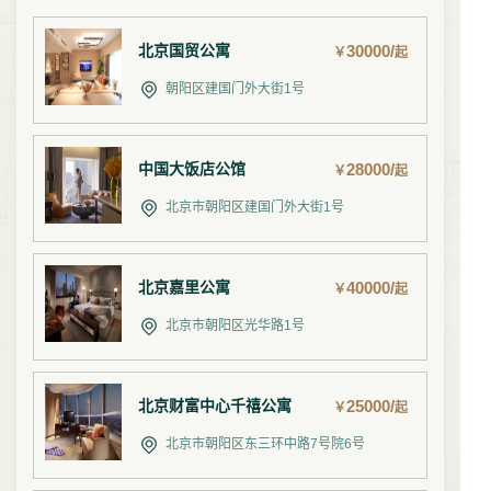
北京国贸公寓
30000/
￥
起
朝阳区建国门外大街1号
中国大饭店公馆
28000/
￥
起
北京市朝阳区建国门外大街1号
北京嘉里公寓
40000/
￥
起
北京市朝阳区光华路1号
北京财富中心千禧公寓
25000/
￥
起
北京市朝阳区东三环中路7号院6号