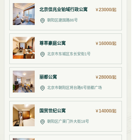
北京佳兆业铂域行政公寓
23000/
￥
起
朝阳区建国路86号
尊萃豪庭公寓
16000/
￥
起
北京市东城区东长安街1号
丽都公寓
28000/
￥
起
北京市朝阳区将台路6号丽都广场
国贸世纪公寓
14000/
￥
起
朝阳区广渠门外大街18号