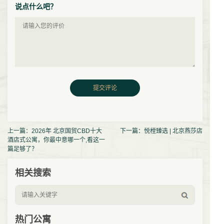
说点什么吧？
上一篇：
2026年 北京国贸CBD十大
下一篇：
悦樘臻选 | 北京燕莎店
酒店式公寓，你最中意哪一个,看这一
篇足够了？
相关搜索
热门公寓