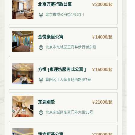
北京万豪行政公寓
23000/
￥
起
北京市霞公府街1号北门
金悦豪庭公寓
14000/
￥
起
北京市东城区王府井步行街东侧
方恒·[東迎坊服务式公寓 ]
15000/
￥
起
朝阳区工人体育场西路甲7号
东湖别墅
21000/
￥
起
北京东城区东直门外大街35号
凯宾斯基公寓
24000/
￥
起